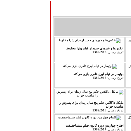
دوبله فارسي
سينماي ايران
درباره ما
عكس‌ها و خبرهای جدید از فیلم پیتزا مخلوط
تاريخ ارسال:
1389/2/18
بوتیمار در فیلم ایرج قادری بازی می‌‌كند
تاريخ ارسال:
1389/2/16
مایكل داگلاس حكم پنج سال زندان برای پسرش را
مناسب خواند
تاريخ ارسال:
1389/2/15
افتتاح چهارمین دوره كانون فیلم سینماحقیقت
تاريخ ارسال:
1389/2/14