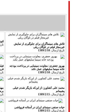
صفحه اصلی
تماس با ما
مباحث تئوريك
لئون
تلاش های سینماگران برای جلوگیری از نمایش
تار
غیرمجاز فیلم در ناوگان ریلی
تاريخ ارسال:
1389/2/18
بهروز جعفری: معاونت سینمایی در پرداخت بودجه
فیل
خانه سینما سلیقه​ای عمل نکند
فریا
تاريخ ارسال:
1389/2/18
تار
محمد علی کشاورز: از این‌که بازیگر شدم خیلی
مهن
پشیمانم
برم
تاريخ ارسال:
1389/2/15
تار
حیات صنفی سینمای ایران در آستانه فروپاشی
تاريخ ارسال:
1389/2/15