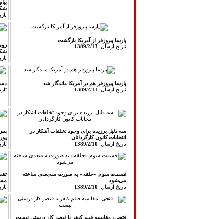
بیان
شكل
تار
پارسا پیروزفر از آمریکا بازگشت
روم
تاريخ ارسال:
1389/2/13
شک
تار
پارسا پیروزفر هم در آمریکا ماندگار شد
دستم
تاريخ ارسال:
1389/2/11
تار
سه دلیل برزیده برای وجود تخلفات آشكار در
پس 
انتخابات کانون کارگردانان
پور
تاريخ ارسال:
1389/2/10
تار
قسمت سوم «حلقه» به صورت سه‌بعدی ساخته
تقد
می‌شود
مست
تاريخ ارسال:
1389/2/10
تار
فتحی: مقایسه فیلم كیفر با قیصر كار درستی نیست