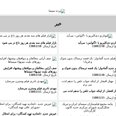
تاريخ سينما
طعم سینما
معبد خاطره‌ها
سينما و ادبيات
سينماي معاصر
خبر
اردو دی‌كاپریو با «آكوامن» می‌‌آید
بازار فیلم های سه بعدی هر روز داغ تر می شود
يخ ارسال:
1389/2/18
تاريخ ارسال:
1389/2/18
م جدید آلمادوار؛ یک قصه ترسناک بدون شوک و
صف آرایی مخالفان و موافقان پیشنهاد افزایش
د!
روزهای بلیت نیم‌بهاء سینماها
يخ ارسال:
1389/2/18
تاريخ ارسال:
1389/2/18
مهدی نادری فیلم وسترن می‌سازد
از افشار: از اینکه جواب تلفن را ندهم لذت می
تاريخ ارسال:
1389/2/15
يخ ارسال:
1389/2/15
خیزش جدید «اتحادیه تهیه کنندگان» برای انحلال