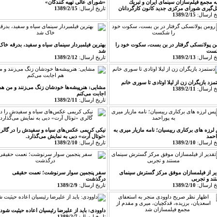
یه‌ مجمع فیلم‌سازان سینمای ایران و تبریك
«شورای عالی تهیه کنندگان»
‌گیری شورای مركزی جدید كانون كارگردانان
تاريخ ارسال:
1389/2/15
يخ ارسال:
1389/2/15
ن پولانسکی گرفتار در بن بست، سکوت خود را
بهترین فیلمبردار سینمای سیاه و سفید، بدرقه خاک
ست
شد
يخ ارسال:
1389/2/13
تاريخ ارسال:
1389/2/12
زد بازیگران زن از لیلا اوتادی تا سوری خانم
مشایی: هنرپیشه‌ها خودشان زنگ می‌زنند و من هم
يخ ارسال:
1389/2/11
اجابت می‌كنم
تاريخ ارسال:
1389/2/11
لرزه های برکناری رییسیان؛ نامه مازیار میری به
نیكی كریمی عكس‌های سیاه و سفیدش را در گالری
احمد
«توتال آرت» دبی به نمایش می‌گذارد.
يخ ارسال:
1389/2/10
تاريخ ارسال:
1389/2/10
یر از فیلمسازان موفق مركز گسترش سینمای
سفر پنجمین سوار سرنوشت؛ نعمت حقیقی
ند و تجربی
درگذشت
يخ ارسال:
1389/2/10
تاريخ ارسال:
1389/2/9
داوودی: باید از علیرضا رئیسیان اعاده حیثیت شود
تاريخ ارسال:
1389/2/7