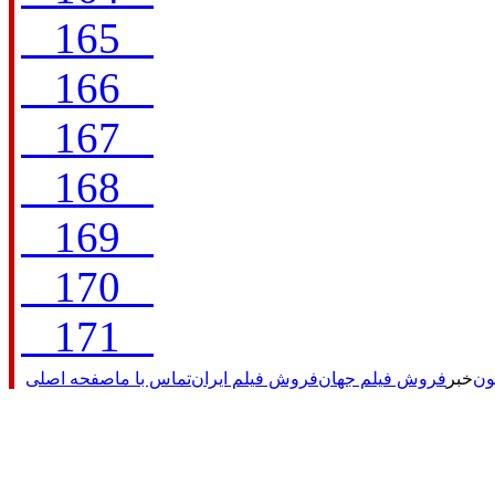
165
166
167
168
169
170
171
یون
خبر
فروش فیلم جهان
فروش فیلم ایران
تماس با ما
صفحه اصلی