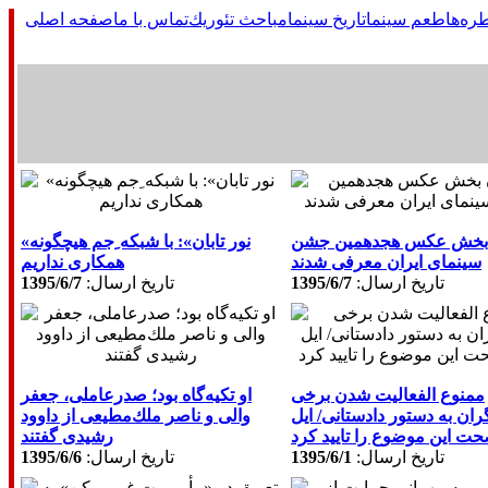
ره‌ها
طعم سینما
تاريخ سينما
مباحث تئوريك
تماس با ما
صفحه اصلی
 بخش عکس هجدهمین جشن
«نور تابان»: با شبکه ِجم هیچگونه
سینمای ایران معرفی شدند
همکاری نداریم
تاريخ ارسال:
1395/6/7
تاريخ ارسال:
1395/6/7
ممنوع الفعالیت شدن برخی
او تكیه‌گاه بود؛ صدرعاملی، جعفر
ران به دستور دادستانی/ ایل
والی و ناصر ملك‌مطیعی از داوود
ت این موضوع را تایید کرد
رشیدی گفتند
تاريخ ارسال:
1395/6/1
تاريخ ارسال:
1395/6/6