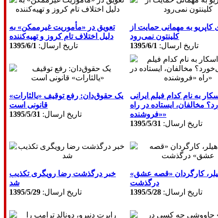
 کاپریو به مهمانی حمایت از
تعویق در «مأموریت غیرممکن» به
کلینتون نمی‌رود
دلیل اختلاف تام کروز و تهیه‌کننده
تاريخ ارسال:
1395/6/1
تاريخ ارسال:
1395/6/1
ار به نام کدام فیلم ایرانی
یک حقوق‌دان: رفع توقیف «یالثارات»
د؟ مخالفان، ایستاده در راه
قانونی است
«فروشنده»
تاريخ ارسال:
1395/5/31
تاريخ ارسال:
1395/5/31
هیلر، کارگردان «قصه عشق»
خبر درگذشت رضا رویگری تکذیب
درگذشت
شد
تاريخ ارسال:
1395/5/28
تاريخ ارسال:
1395/5/29