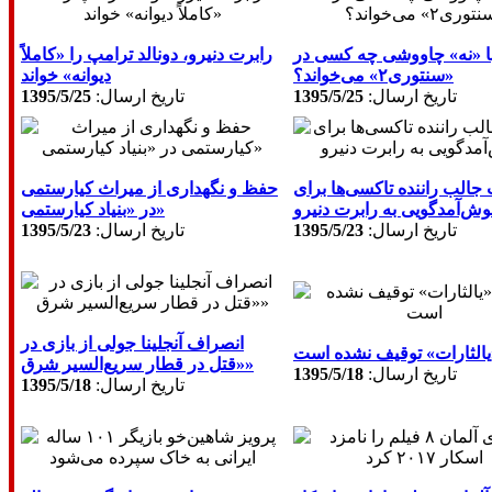
ا «نه» چاووشی چه کسی در
رابرت دنیرو، دونالد ترامپ را «کاملاً
«سنتوری٢» می‌خواند؟
دیوانه» خواند
تاريخ ارسال:
1395/5/25
تاريخ ارسال:
1395/5/25
الب راننده تاکسی‌ها برای
حفظ و نگهداری از میراث کیارستمی
ش‌آمدگویی به رابرت دنیرو
در «بنیاد کیارستمی»
تاريخ ارسال:
1395/5/23
تاريخ ارسال:
1395/5/23
انصراف آنجلینا جولی از بازی در
یالثارات» توقیف نشده است
«قتل در قطار سریع‌السیر شرق»
تاريخ ارسال:
1395/5/18
تاريخ ارسال:
1395/5/18